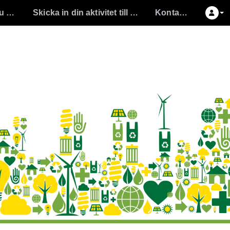
Såhär registrerar du din aktivitet
Skicka in din aktivitet till programmet
Kontakta oss