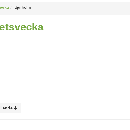
vecka
Bjurholm
hetsvecka
llande