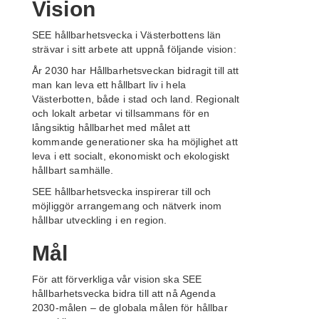
Vision
SEE hållbarhetsvecka i Västerbottens län
strävar i sitt arbete att uppnå följande vision:
År 20
30
har
Hållbarhetsveckan bidragit till att
man kan leva ett hållbart liv i hela
Västerbotten
, både i stad och land.
Regionalt
och lokalt arbeta
r vi tillsammans
för en
långsiktig hållbarhet med målet att
kommande generationer ska ha möjlighet att
leva i ett socialt, ekonomiskt och ekologiskt
hållbart samhälle.
SEE hållbarhetsvecka
inspirerar till och
möjliggör
arrangemang
och nätverk inom
hållbar utveckling i en region.
Mål
För att förverkliga vår vision ska SEE
hållbarhetsvecka b
idra till att nå Agenda
2030-målen – de globala målen för hållbar