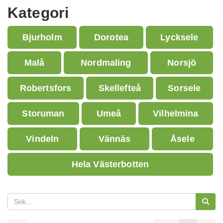
Kategori
Bjurholm
Dorotea
Lycksele
Malå
Nordmaling
Norsjö
Robertsfors
Skellefteå
Sorsele
Storuman
Umeå
Vilhelmina
Vindeln
Vännäs
Åsele
Hela Västerbotten